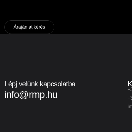
Árajánlat kérés
Árajánlat kérés
Lépj velünk kapcsolatba
K
+
info@rmp.hu
+
i