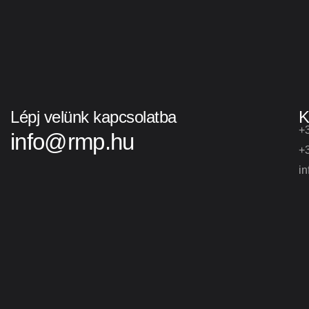
Lépj velünk kapcsolatba
K
+
info@rmp.hu
+
i